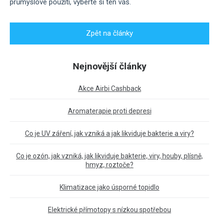
průmyslové použití, vyberte si ten váš.
Zpět na články
Nejnovější články
Akce Airbi Cashback
Aromaterapie proti depresi
Co je UV záření, jak vzniká a jak likviduje bakterie a viry?
Co je ozón, jak vzniká, jak likviduje bakterie, viry, houby, plísně,
hmyz, roztoče?
Klimatizace jako úsporné topidlo
Elektrické přímotopy s nízkou spotřebou