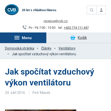
20 let s chladnou hlavou.
recepce@cvb.cz
Po - Pá 7:00 - 15:30
tel.:
+420 774 111 447
Košík
Menu
Domovská stránka
Články
Ventilátory
Jak spočítat vzduchový výkon ventilátoru
Jak spočítat vzduchový
výkon ventilátoru
24. září 2016
Petr Macek