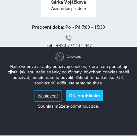
Šárka Vojáčková
Asistence prodeje
Pracovní doba:
Po - Pá 7:00 - 15:30
Tel.:
+420 774 111 447
Cookies
E-mail:
recepce@cvb.cz
Naše webové stránky používají cookies, které nám pomáhají
zjistit, jak jsou naše stránky používány. Abychom cookies mohli
používat, musíte nám to povolit. Kliknutím na tlačítko „OK,
souhlasím“ udělujete tento souhlas.
Nastavení
OK, souhlasím
Souhlas můžete odmítnout
zde
.
Ventilatory-shop.cz
© CVB s.r.o.
Všechna práva vyhrazena
inspirum
inspishop
Vývoj v
, internetový obchod