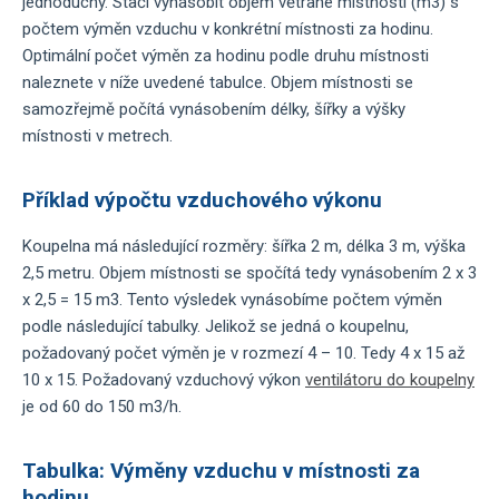
jednoduchý. Stačí vynásobit objem větrané místnosti (m3) s
počtem výměn vzduchu v konkrétní místnosti za hodinu.
Optimální počet výměn za hodinu podle druhu místnosti
naleznete v níže uvedené tabulce. Objem místnosti se
samozřejmě počítá vynásobením délky, šířky a výšky
místnosti v metrech.
Příklad výpočtu vzduchového výkonu
Koupelna má následující rozměry: šířka 2 m, délka 3 m, výška
2,5 metru. Objem místnosti se spočítá tedy vynásobením 2 x 3
x 2,5 = 15 m3. Tento výsledek vynásobíme počtem výměn
podle následující tabulky. Jelikož se jedná o koupelnu,
požadovaný počet výměn je v rozmezí 4 – 10. Tedy 4 x 15 až
10 x 15. Požadovaný vzduchový výkon
ventilátoru do koupelny
je od 60 do 150 m3/h.
Tabulka: Výměny vzduchu v místnosti za
hodinu