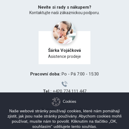
Nevíte si rady s nákupem?
Kontaktujte naši zákaznickou podporu.
Šárka Vojáčková
Asistence prodeje
Pracovní doba:
Po - Pá 7:00 - 15:30
Tel.:
+420 774 111 447
Cookies
E-mail:
recepce@cvb.cz
Naše webové stránky používají cookies, které nám pomáhají
zjistit, jak jsou naše stránky používány. Abychom cookies mohli
používat, musíte nám to povolit. Kliknutím na tlačítko „OK,
souhlasím“ udělujete tento souhlas.