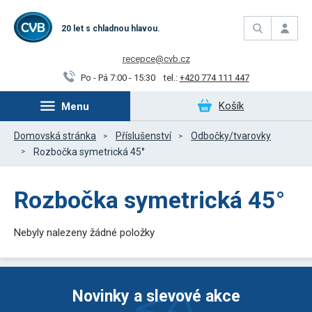
20 let s chladnou hlavou.
recepce@cvb.cz
Po - Pá 7:00 - 15:30
tel.:
+420 774 111 447
Košík
Menu
Domovská stránka
Příslušenství
Odbočky/tvarovky
Rozbočka symetrická 45°
Rozbočka symetrická 45°
Nebyly nalezeny žádné položky
Novinky a slevové akce